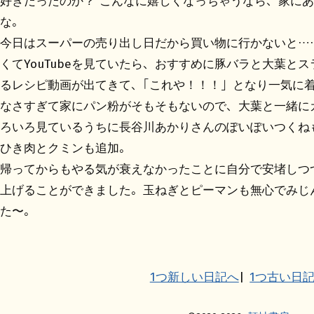
好きだったのか？ こんなに嬉しくなっちゃうなら、家に
な。
今日はスーパーの売り出し日だから買い物に行かないと…
くてYouTubeを見ていたら、おすすめに豚バラと大葉と
るレシピ動画が出てきて、「これや！！！」となり一気に
なさすぎて家にパン粉がそもそもないので、大葉と一緒に
ろいろ見ているうちに長谷川あかりさんのぽいぽいつくね
ひき肉とクミンも追加。
帰ってからもやる気が衰えなかったことに自分で安堵しつ
上げることができました。玉ねぎとピーマンも無心でみじ
た〜。
1つ新しい日記へ
1つ古い日