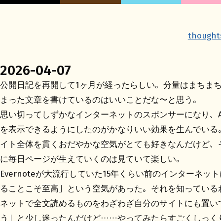
thought
2026-04-07
公開日記を再開して1ヶ月が経ったらしい。分量はまちま
まった文章を書けているのはいいことだな〜と思う。
思い切ってしずかなインターネットのスポンサーになり、A
を表示できるようにしたのがかなりいい効果を生んでいる
イト全体を貫くおだやかな空気がとても好きなんだけど、
に毎日ページが生えていくのは見ていて楽しい。
Evernoteが大流行していた15年くらい前のインターネ
ることこそ至高」という空気があった。それを知っている
ネットで全文読めるものをわざわざ自分のサイトにも置い
う」と少し迷ったんだけど……やってみたらすごくしっく